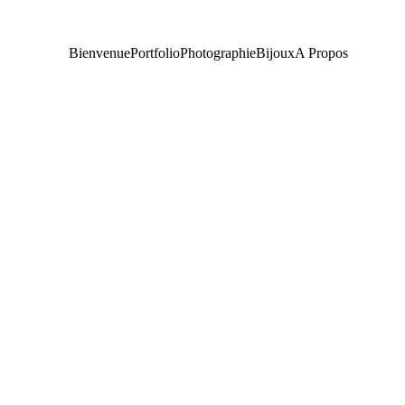
Bienvenue
Portfolio
Photographie
Bijoux
A Propos